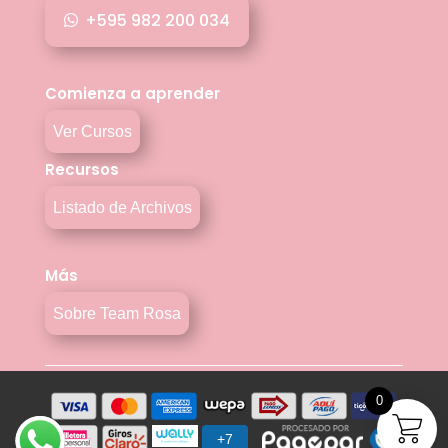
+595 982 200 034
Comienza a aprender
Ver Cursos
Recursos
Listado de Archivos
Más
Sobre Team Rosa
0