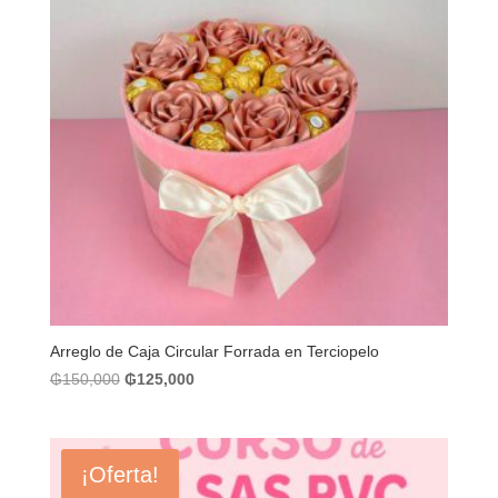
Arreglo de Caja Circular Forrada en Terciopelo
El
El
₲
150,000
₲
125,000
precio
precio
original
actual
era:
es:
¡Oferta!
₲150,000.
₲125,000.