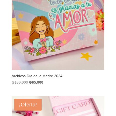
Archivos Día de la Madre 2024
El
El
₲
130,000
₲
65,000
precio
precio
original
actual
era:
es:
¡Oferta!
₲130,000.
₲65,000.