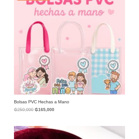
Bolsas PVC Hechas a Mano
El
El
₲
250,000
₲
165,000
precio
precio
original
actual
era:
es:
₲250,000.
₲165,000.